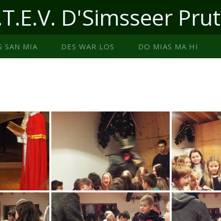
.T.E.V. D'Simsseer Prut
S SAN MIA
DES WAR LOS
DO MIAS MA HI