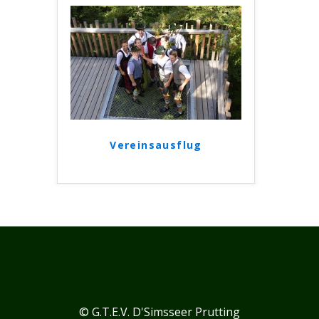
Vereinsausflug
© G.T.E.V. D'Simsseer Prutting