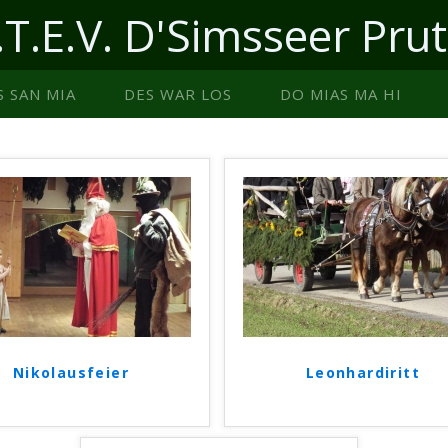
.T.E.V. D'Simsseer Prut
S SAN MIA
DES WAR LOS
DO MIAS MA HI
Nikolausfeier
Leonhardiritt