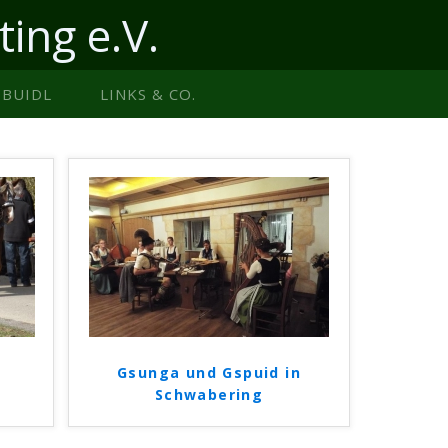
ting e.V.
BUIDL
LINKS & CO.
Gsunga und Gspuid in
Schwabering