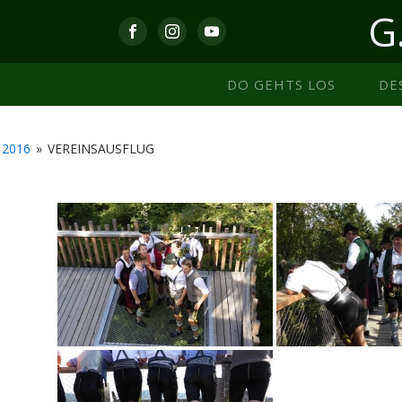
G
DO GEHTS LOS
DE
2016
»
VEREINSAUSFLUG