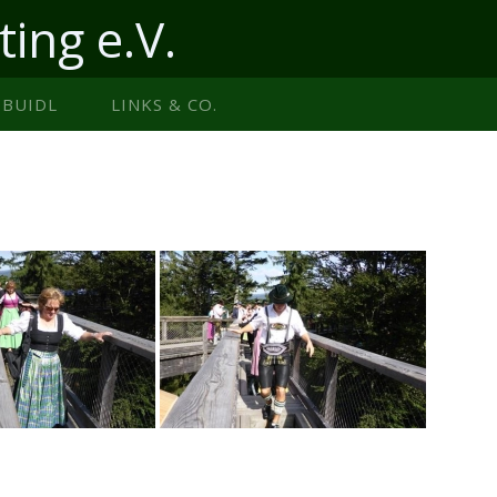
ting e.V.
BUIDL
LINKS & CO.