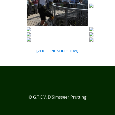
[ZEIGE EINE SLIDESHOW]
© G.T.E.V. D'Simsseer Prutting