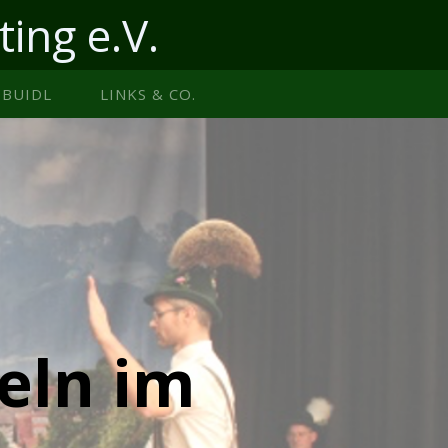
ting e.V.
BUIDL
LINKS & CO.
teln im