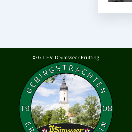
© G.T.E.V. D'Simsseer Prutting