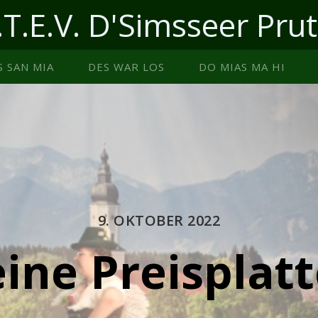
.T.E.V. D'Simsseer Prut
S SAN MIA
DES WAR LOS
DO MIAS MA HI
9. OKTOBER 2022
ine Preisplat