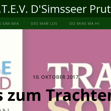
.T.E.V. D'Simsseer Prut
S SAN MIA
DES WAR LOS
DO MIAS MA HI
10. OKTOBER 2017
ts zum Tracht