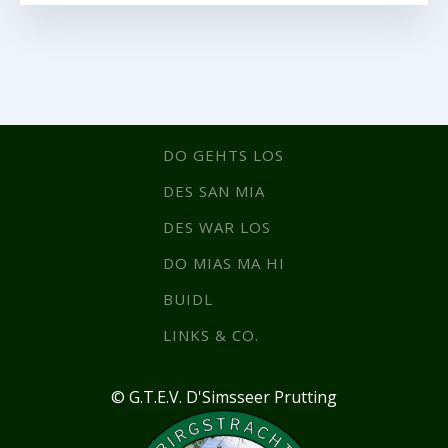
DO GEHTS LOS
DES SAN MIA
DES WAR LOS
DO MIAS MA HI
BUIDL
LINKS & CO.
© G.T.E.V. D'Simsseer Prutting