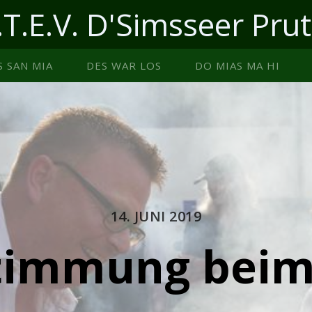
.T.E.V. D'Simsseer Prut
S SAN MIA
DES WAR LOS
DO MIAS MA HI
14. JUNI 2019
timmung beim