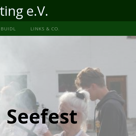
ting e.V.
BUIDL
LINKS & CO.
 Seefest