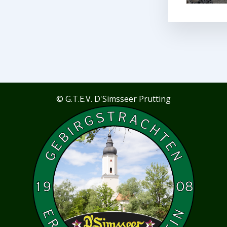
© G.T.E.V. D'Simsseer Prutting