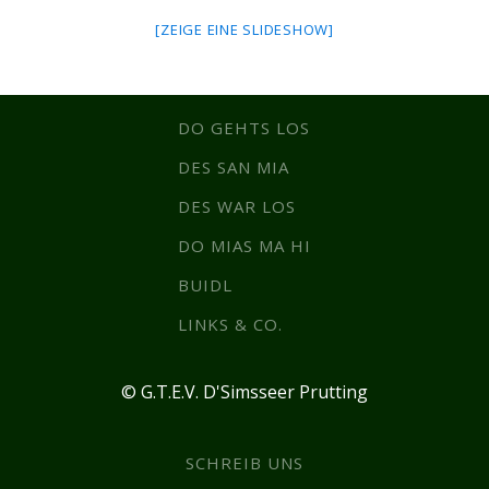
[ZEIGE EINE SLIDESHOW]
DO GEHTS LOS
DES SAN MIA
DES WAR LOS
DO MIAS MA HI
BUIDL
LINKS & CO.
© G.T.E.V. D'Simsseer Prutting
SCHREIB UNS