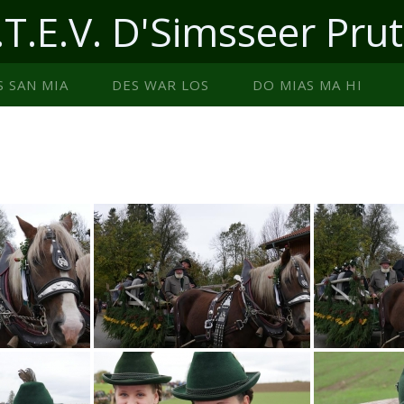
.T.E.V. D'Simsseer Prut
S SAN MIA
DES WAR LOS
DO MIAS MA HI