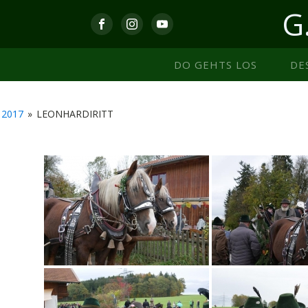
G
DO GEHTS LOS
DE
2017
»
LEONHARDIRITT