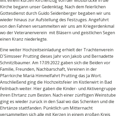
Mit einem kurzen Kirchenzug von der Möslbrücke in die
Kirche begann unser Gedenktag. Nach dem feierlichen
Gottesdienst durch Guido Seidenberger begaben wir uns
wieder hinaus zur Aufstellung des Festzuges. Angeführt
von den Fahnen versammelten wir uns am Kriegerdenkmal
wo der Veteranenverein mit Bläsern und geistlichen Segen
einen Kranz niederlegte.
Eine weiter Hochzeitseinladung erhielt der Trachtenverein
D´Simsseer Prutting dieses Jahr von Jakob und Bernadette
Schnitzlbaumer. Am 17.09.2022 gaben sich die Beiden vor
Familie, Freunden, Nachbarschaft, Vereinen in der
Pfarrkirche Mariä Himmelfahrt Prutting das Ja Wort.
Anschließend ging die Hochzeitsfeier im Kistlerwirt in Bad
Feilnbach weiter. Hier gaben die Kinder- und Aktivengruppe
ihren Ehrtanz zum Besten. Nach einer zünftigen Weinstube
ging es wieder zurück in den Saal wo das Schenken und die
Ehrtänze stattfanden. Pünktlich um Mitternacht
versammelten sich alle mit Kerzen in einem großen Kreis