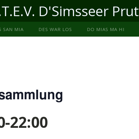
.T.E.V. D'Simsseer Prut
S SAN MIA
DES WAR LOS
DO MIAS MA HI
rsammlung
0
-
22:00