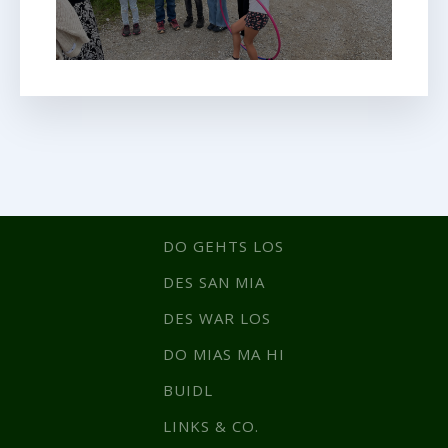
DO GEHTS LOS
DES SAN MIA
DES WAR LOS
DO MIAS MA HI
BUIDL
LINKS & CO.