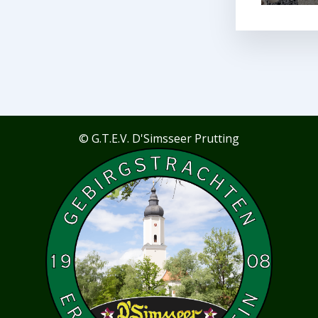
© G.T.E.V. D'Simsseer Prutting