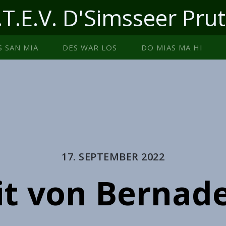
.T.E.V. D'Simsseer Prut
S SAN MIA
DES WAR LOS
DO MIAS MA HI
17. SEPTEMBER 2022
t von Bernad