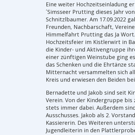
Eine weiter Hochzeitseinladung er
´Simsseer Prutting dieses Jahr vo
Schnitzlbaumer. Am 17.09.2022 gab
Freunden, Nachbarschaft, Vereinen
Himmelfahrt Prutting das Ja Wort.
Hochzeitsfeier im Kistlerwirt in B
die Kinder- und Aktivengruppe ih
einer zünftigen Weinstube ging es
das Schenken und die Ehrtänze st
Mitternacht versammelten sich al
Kreis und erwiesen den Beiden bei
Bernadette und Jakob sind seit Ki
Verein. Von der Kindergruppe bis 
stets immer dabei. Außerdem sind 
Ausschusses. Jakob als 2. Vorstand
Kassiererin. Des Weiteren unterst
Jugendleiterin in den Plattlerpro