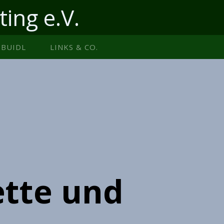
ting e.V.
BUIDL
LINKS & CO.
ette und