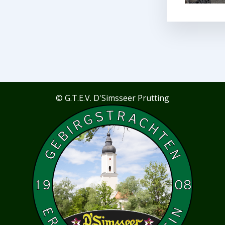
© G.T.E.V. D'Simsseer Prutting