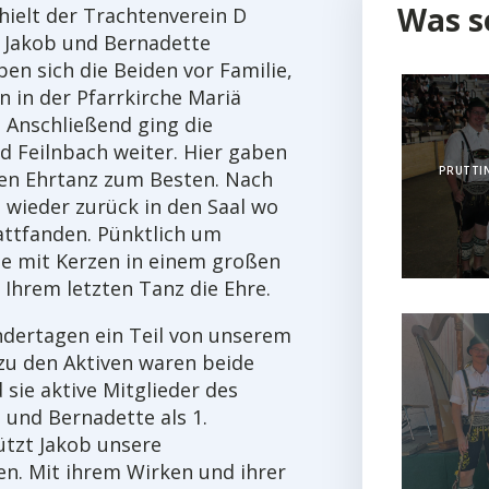
Was s
hielt der Trachtenverein D
n Jakob und Bernadette
en sich die Beiden vor Familie,
 in der Pfarrkirche Mariä
 Anschließend ging die
ad Feilnbach weiter. Hier gaben
PRUTTIN
ren Ehrtanz zum Besten. Nach
 wieder zurück in den Saal wo
attfanden. Pünktlich um
le mit Kerzen in einem großen
 Ihrem letzten Tanz die Ehre.
ndertagen ein Teil von unserem
zu den Aktiven waren beide
sie aktive Mitglieder des
 und Bernadette als 1.
ützt Jakob unsere
ben. Mit ihrem Wirken und ihrer