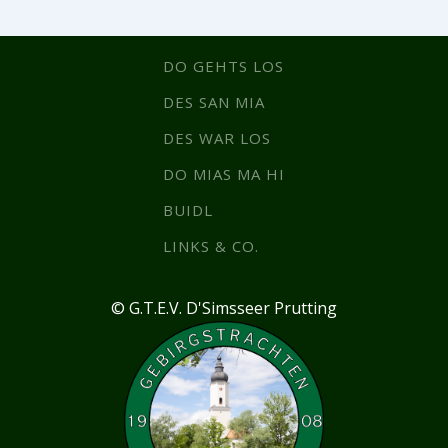
DO GEHTS LOS
DES SAN MIA
DES WAR LOS
DO MIAS MA HI
BUIDL
LINKS & CO.
© G.T.E.V. D'Simsseer Prutting