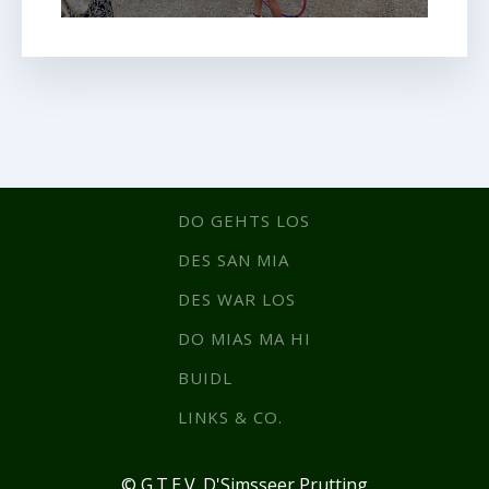
DO GEHTS LOS
DES SAN MIA
DES WAR LOS
DO MIAS MA HI
BUIDL
LINKS & CO.
© G.T.E.V. D'Simsseer Prutting