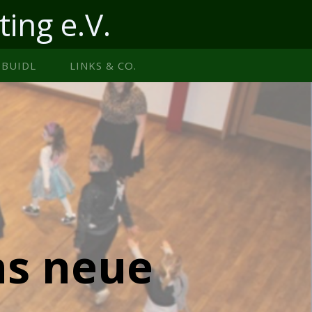
ting e.V.
BUIDL
LINKS & CO.
ns neue