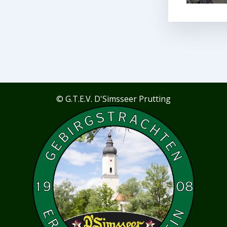
© G.T.E.V. D'Simsseer Prutting