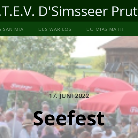
.T.E.V. D'Simsseer Prut
S SAN MIA
DES WAR LOS
DO MIAS MA HI
17. JUNI 2022
Seefest