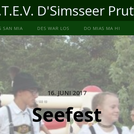
.T.E.V. D'Simsseer Prut
S SAN MIA
DES WAR LOS
DO MIAS MA HI
16. JUNI 2017
Seefest