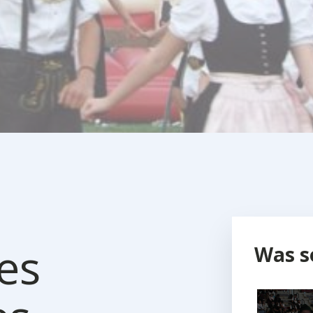
es
Was s