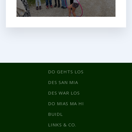
DO GEHTS LOS
DES SAN MIA
DES WAR LOS
DO MIAS MA HI
BUIDL
LINKS & CO.