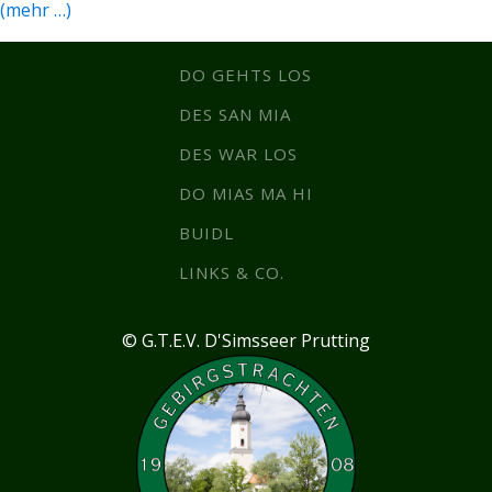
(mehr …)
DO GEHTS LOS
DES SAN MIA
DES WAR LOS
DO MIAS MA HI
BUIDL
LINKS & CO.
© G.T.E.V. D'Simsseer Prutting