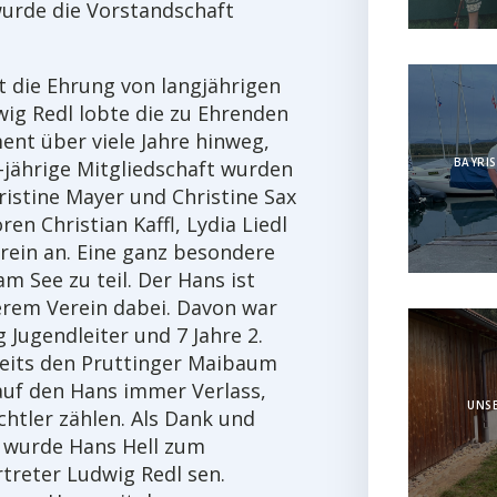
wurde die Vorstandschaft
t die Ehrung von langjährigen
ig Redl lobte die zu Ehrenden
ent über viele Jahre hinweg,
BAYRIS
5-jährige Mitgliedschaft wurden
istine Mayer und Christine Sax
ren Christian Kaffl, Lydia Liedl
rein an. Eine ganz besondere
m See zu teil. Der Hans ist
serem Verein dabei. Davon war
g Jugendleiter und 7 Jahre 2.
ereits den Pruttinger Maibaum
auf den Hans immer Verlass,
UNSE
chtler zählen. Als Dank und
 wurde Hans Hell zum
treter Ludwig Redl sen.