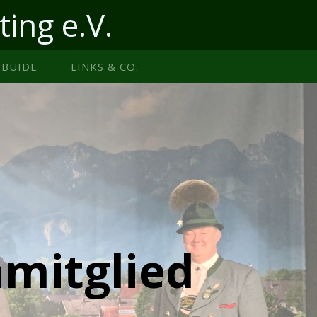
ting e.V.
BUIDL
LINKS & CO.
mitglied