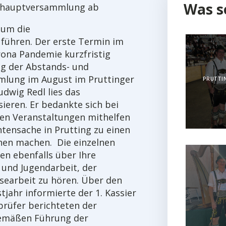
Was s
reshauptversammlung ab
 um die
ühren. Der erste Termin im
ona Pandemie kurzfristig
ng der Abstands- und
mlung im August im Pruttinger
PRUTTIN
udwig Redl lies das
ieren. Er bedankte sich bei
 den Veranstaltungen mithelfen
tensache in Prutting zu einen
hen machen. Die einzelnen
en ebenfalls über Ihre
- und Jugendarbeit, der
searbeit zu hören. Über den
jahr informierte der 1. Kassier
prüfer berichteten der
emäßen Führung der