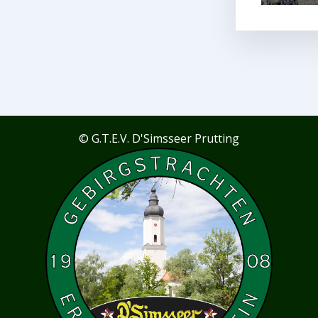
© G.T.E.V. D'Simsseer Prutting